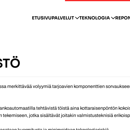
ETUSIVU
PALVELUT
TEKNOLOGIA
REPO
STÖ
sa merkittävää volyymiä tarjoavien komponenttien sorvaukseen
koautomaatilla tehtävistä töistä aina kottaraisenpöntön kokois
tekemiseen, jotka sisältävät joitakin valmistusteknisiä erikoispii
asataan kuormitusta ja minimoidaan teknologiariskiä.