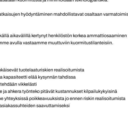
ratkaisujen hyödyntäminen mahdollistavat osaltaan varmatoimise
källä aikavälillä kertynyt henkilöstön korkea ammattiosaaminen
mme avulla vastaamme muuttuviin kuormitustilanteisiin.
käisevät tuotelaaturiskien realisoitumista
 kapasiteetti elää kysynnän tahdissa
tehdään vikkelästi
ja ahkera työnteko pitävät kustannukset kilpailukykyisinä
 yhteyksissä poikkeavuuksista jo ennen riskin realisoitumista
asiakassuhteiden saavuttamiseksi