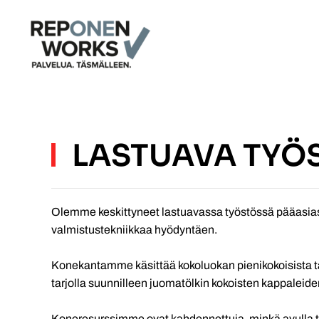
Skip to main content
LASTUAVA TYÖ
Olemme keskittyneet lastuavassa työstössä pääasias
valmistustekniikkaa hyödyntäen.
Konekantamme käsittää kokoluokan pienikokoisista tan
tarjolla suunnilleen juomatölkin kokoisten kappaleiden 
Koneresurssimme ovat kahdennettuja, minkä avulla t