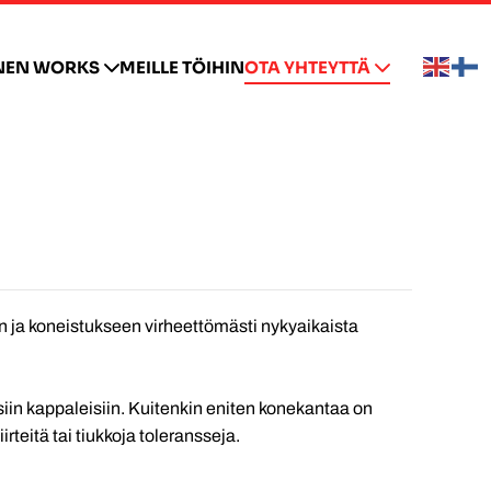
NEN WORKS
MEILLE TÖIHIN
OTA YHTEYTTÄ
 ja koneistukseen virheettömästi nykyaikaista
iin kappaleisiin. Kuitenkin eniten konekantaa on
rteitä tai tiukkoja toleransseja.