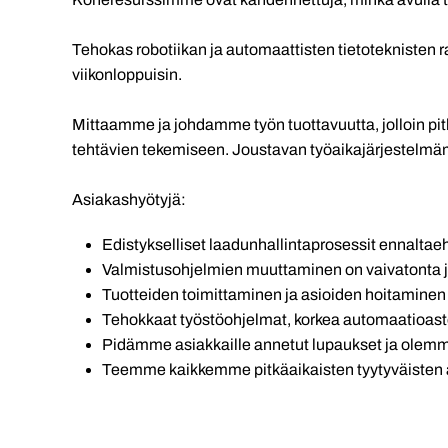
Tehokas robotiikan ja automaattisten tietoteknisten 
viikonloppuisin.
Mittaamme ja johdamme työn tuottavuutta, jolloin pit
tehtävien tekemiseen. Joustavan työaikajärjestelmä
Asiakashyötyjä:
Edistykselliset laadunhallintaprosessit ennaltaeh
Valmistusohjelmien muuttaminen on vaivatonta ja
Tuotteiden toimittaminen ja asioiden hoitaminen 
Tehokkaat työstöohjelmat, korkea automaatioaste 
Pidämme asiakkaille annetut lupaukset ja olemme
Teemme kaikkemme pitkäaikaisten tyytyväisten 